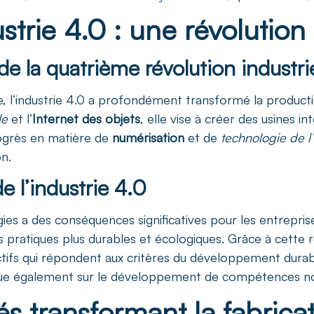
ustrie 4.0 : une révolutio
 la quatrième révolution industrie
e, l’industrie 4.0 a profondément transformé la product
le
et l’
Internet des objets
, elle vise à créer des usines i
ogrès en matière de
numérisation
et de
technologie de l
on.
e l’industrie 4.0
es a des conséquences significatives pour les entreprises
des pratiques plus durables et écologiques. Grâce à cette
ctifs qui répondent aux critères du développement durabl
 influe également sur le développement de compétences nou
és transformant la fabrica