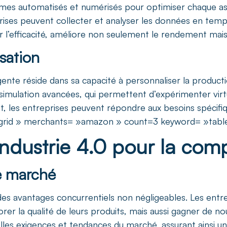
stèmes automatisés et numérisés pour optimiser chaque a
eprises peuvent collecter et analyser les données en tem
 l’efficacité, améliore non seulement le rendement mais au
sation
igente réside dans sa capacité à personnaliser la product
a simulation avancées, qui permettent d’expérimenter vir
ait, les entreprises peuvent répondre aux besoins spécif
ni_grid » merchants= »amazon » count=3 keyword= »table
ndustrie 4.0 pour la compé
le marché
t des avantages concurrentiels non négligeables. Les ent
er la qualité de leurs produits, mais aussi gagner de nou
es exigences et tendances du marché, assurant ainsi une