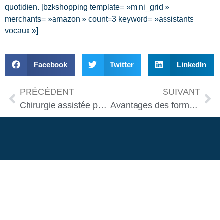
quotidien. [bzkshopping template= »mini_grid »
merchants= »amazon » count=3 keyword= »assistants
vocaux »]
Facebook
Twitter
LinkedIn
PRÉCÉDENT
SUIVANT
Chirurgie assistée par robot : vers une précision inégalée
Avantages des formations en robotique éducative