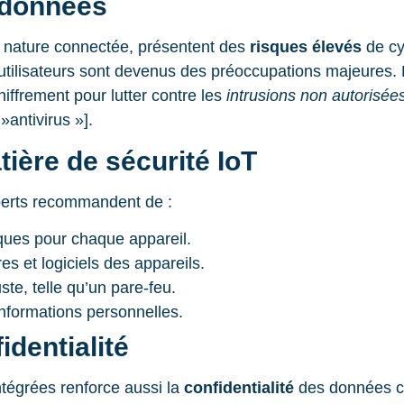
s données
ur nature connectée, présentent des
risques élevés
de cy
 utilisateurs sont devenus des préoccupations majeures. 
iffrement pour lutter contre les
intrusions non autorisée
ntivirus »].
ière de sécurité IoT
xperts recommandent de :
iques pour chaque appareil.
es et logiciels des appareils.
te, telle qu’un pare-feu.
informations personnelles.
dentialité
ntégrées renforce aussi la
confidentialité
des données co